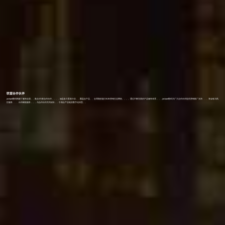
联盟合作伙伴
jackpot数码构建了遍布全国，，集合3万家合作伙伴，，，，涵盖各大垂直行业，，覆盖全产品、、全周期的庞大B2B营销生态网络。。。。通过不断完善的产品服务体系，，，jackpot数码为广大合作伙伴提供营销推广支持、、、资金链与风
控服务、、、伙伴赋能服务，，，与合作伙伴共同成长，，引领全产业链的数字化转型。。